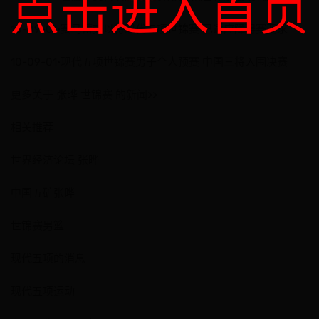
点击进入首页
10-09-01·赛马蓄势以待现代五项世锦赛 已适应障碍赛要求
10-09-01·现代五项世锦赛男子个人预赛 中国三将入围决赛
更多关于 张晔 世锦赛 的新闻>>
相关推荐
世界经济论坛 张晔
中国五矿张晔
世锦赛男篮
现代五项的消息
现代五项运动