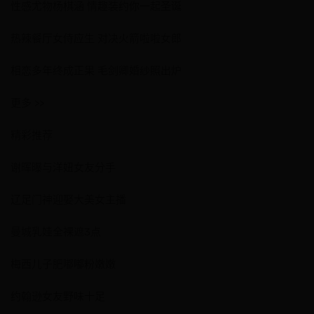
性感尤物杨棋涵 情趣装约你一起圣诞
热辣餐厅女侍应生 对决火箭啦啦女郎
相恋多年终成正果 毛剑卿婚纱照出炉
更多 >>
精彩推荐
谢晖曝与洋妞女友分手
辽足门神迎娶大美女主播
曼城乳娃全裸遮3点
梅西儿子肥嘟嘟粉嫩嫩
约翰逊女友野味十足