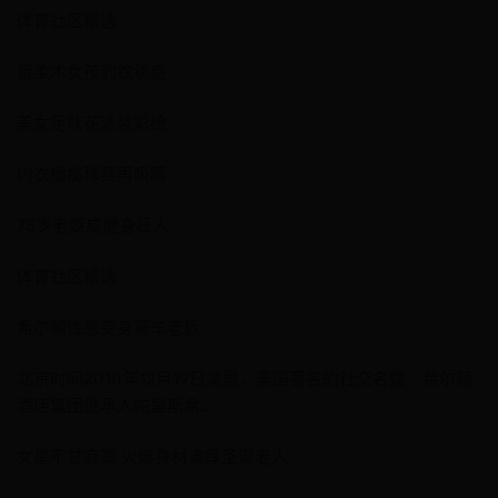
体育社区精选
俄柔术女孩豹纹诱惑
美女足队花泳装彩绘
内衣橄榄球赛再吸睛
75岁老妪成健身狂人
体育社区精选
希尔顿性感变身赛车老板
北京时间2010年12月19日凌晨，美国著名的社交名媛、希尔顿
酒店集团继承人帕里斯希...
女星不甘寂寞 火爆身材演绎圣诞老人