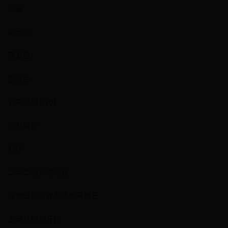
豆瓣
爱分享
转发至：
白社会
我来说两句(0)
复制链接
打印
二月二抬头龙见喜
直击归真堂养熊基地开放日
上网从搜狗开始