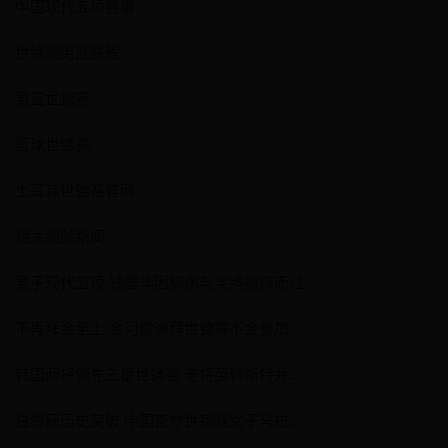
中国现代五项赛事
世锦赛男篮赛程
男篮世锦赛
篮球世锦赛
土耳其世锦赛官网
相关视频新闻
男子现代五项:钱震华因脚伤与奖牌擦肩而过
不再拜金至上 金河珍迪拜世锦赛不会参加
韩国两将领先三星世锦赛 老将英科斯特并..
白雪获历史突破 中国首夺世锦赛女子马拉..