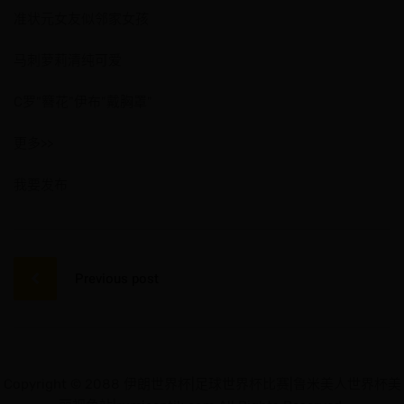
准状元女友似邻家女孩
马刺萝莉清纯可爱
C罗"簪花"伊布"戴胸罩"
更多>>
我要发布
文
章
Previous post
导
航
Copyright © 2088 伊朗世界杯|足球世界杯比赛|鲁米美人世界杯美