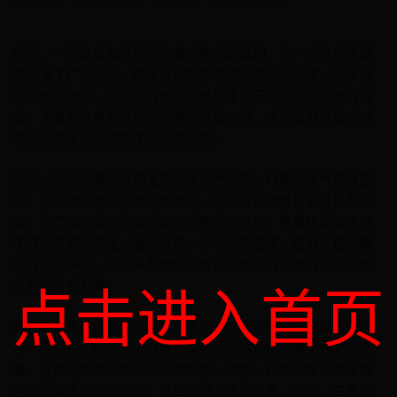
昨晚，一场备受瞩目的拉齐奥比赛因故改期，这一消息在足球
界引发了广泛关注。原本计划在昨晚进行的这场比赛，因多种
原因被迫推迟，这对拉齐奥的球员们来说无疑是一个巨大的挑
战。尤其是在世界杯即将到来的关键时刻，这次改期可能会对
球员们的备战状态产生不小的影响。
据悉，这场比赛的改期主要源于天气因素。昨晚的天气预报显
示，比赛地将遭遇强降雨和大风，这使得场地条件变得极为复
杂。为了确保球员的安全以及比赛的公平性，赛事组委会不得
不做出改期的决定。虽然这是一个明智的选择，但对于拉齐奥
的球员们来说，这意味着他们需要在短时间内调整自己的训练
计划和比赛节奏。
点击进入首页
拉齐奥的主教练在接受采访时表示，这次改期确实给球队带来
了一些困扰。他指出，球队原本已经为这场比赛做了充分的准
备，球员们的状态也正处于巅峰期。然而，比赛的推迟意味着
他们需要重新调整状态，以应对接下来的比赛。不过，主教练